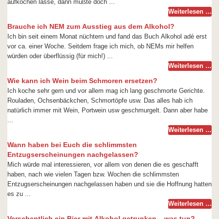
aufkochen lasse, dann müßte doch ...
Weiterlesen …
Brauche ich NEM zum Ausstieg aus dem Alkohol?
Ich bin seit einem Monat nüchtern und fand das Buch Alkohol adé erst
vor ca. einer Woche. Seitdem frage ich mich, ob NEMs mir helfen
würden oder überflüssig (für mich!) ...
Weiterlesen …
Wie kann ich Wein beim Schmoren ersetzen?
Ich koche sehr gern und vor allem mag ich lang geschmorte Gerichte.
Rouladen, Ochsenbäckchen, Schmortöpfe usw. Das alles hab ich
natürlich immer mit Wein, Portwein usw geschmurgelt. Dann aber habe
...
Weiterlesen …
Wann haben bei Euch die schlimmsten
Entzugserscheinungen nachgelassen?
Mich würde mal interessieren, vor allem von denen die es geschafft
haben, nach wie vielen Tagen bzw. Wochen die schlimmsten
Entzugserscheinungen nachgelassen haben und sie die Hoffnung hatten
es zu ...
Weiterlesen …
Versehentlich ein Bier mit Alkohol getrunken – was tun?