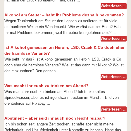
hat mich der Druck so überkommen, dass ...
Weiterlesen …
Alkohol am Steuer – habt Ihr Probleme deshalb bekommen?
Wegen Trunkenheit am Steuer den Lappen zu verlieren ist für viele
erstaunlicher Weise ein Wendepunkt. Wie war/ist das bei Euch? Habt
Ihr mal Probleme bekommen, weil Ihr betrunken gefahren seid? ...
Weiterlesen …
Ist Alkohol gemessen an Heroin, LSD, Crack & Co doch eher
die harmlose Variante?
Wie seht Ihr das? Ist Alkohol gemessen an Heroin, LSD, Crack & Co
doch eher die harmlose Variante? Wie ist das dann mit Nikotin? Wo ist
das einzuordnen? Den ganzen ...
Weiterlesen …
Was macht ihr euch zu trinken am Abend?
Was macht ihr euch zu trinken am Abend? Ich trinke kaltes
Sprudelwasser, aber es ist irgendwann trocken im Mund … Bild von
orentodoros auf Pixabay ...
Weiterlesen …
Abstinent – aber seid ihr auch noch leicht reizbar?
Ich bin schon seit längere Zeit trocken, schaffe aber nicht meine
Reizbarkeit und Unzufriedenheit unter Kontrolle zu bringen. Habe das