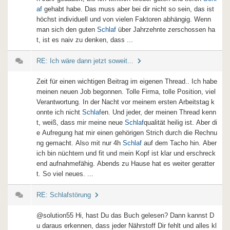
af
gehabt habe. Das muss aber bei dir nicht so sein, das ist
höchst individuell und von vielen Faktoren abhängig. Wenn
man sich den guten
Schlaf
über Jahrzehnte zerschossen ha
t, ist es naiv zu denken, dass ...
RE: Ich wäre dann jetzt soweit...
Zeit für einen wichtigen Beitrag im eigenen Thread.. Ich habe
meinen neuen Job begonnen. Tolle Firma, tolle Position, viel
Verantwortung. In der Nacht vor meinem ersten Arbeitstag k
onnte ich nicht
Schlaf
en. Und jeder, der meinen Thread kenn
t, weiß, dass mir meine neue
Schlaf
qualität heilig ist. Aber di
e Aufregung hat mir einen gehörigen Strich durch die Rechnu
ng gemacht. Also mit nur 4h
Schlaf
auf dem Tacho hin. Aber
ich bin nüchtern und fit und mein Kopf ist klar und erschreck
end aufnahmefähig. Abends zu Hause hat es weiter geratter
t. So viel neues. ...
RE: Schlafstörung
@solution55 Hi, hast Du das Buch gelesen? Dann kannst D
u daraus erkennen, dass jeder Nährstoff Dir fehlt und alles kl