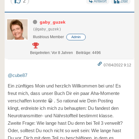
2
Antwort
Zitat
gaby_guzek
(@gaby_guzek)
Illustrious Member
Admin
Beigetreten: Vor 8 Jahren
Beiträge: 4496
07/04/2022 9:12
@cube87
Ein zünftiges Moin und herzlich Willkommen bei uns! Es
freut mich, dass unser Buch Dir ein paar Aha-Momente
verschaffen konnte 😀 . So rational wie Dein Posting
klingt, erdreiste ich mich zu behaupten: Du fandest den
Neurotransmitter- und Nährstoffteil bestimmt klasse.
Zweite Frage: Wie lange hast Du denn bei Teil 3 verweilt?
Oder, solltest Du noch nicht so weit sein: Wie lange hast
Du vor, Dich mit dem Teil zu beschäftigen, in dem es