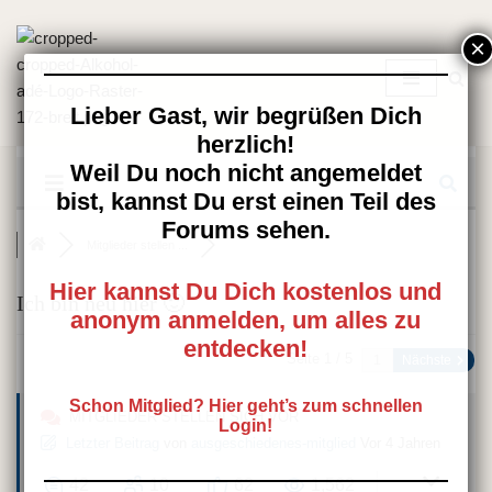
Zum
Inhalt
springen
Lieber Gast, wir begrüßen Dich
herzlich!
Weil Du noch nicht angemeldet
bist, kannst Du erst einen Teil des
Forums sehen.
Mitglieder stellen ...
Hier kannst Du Dich kostenlos und
Ich bin neu hier 🙂
anonym anmelden, um alles zu
entdecken!
Seite 1 / 5
Nächste
Schon Mitglied? Hier geht’s zum schnellen
MITGLIEDER STELLEN SICH VOR
Login!
Letzter Beitrag
von
ausgeschiedenes-mitglied
Vor 4 Jahren
42
10
62
1,562