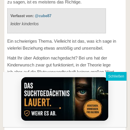
zu sagen, ist es meistens das Richtige.
Verfasst von:
@cube87
leider kinderlos
Ein schwieriges Thema. Vielleicht ist das, was ich sage in
vielerlei Beziehung etwas anstößig und unsensibel.
Habt Ihr über Adoption nachgedacht? Bei uns hat der
Kinderwunsch zwar gut funktioniert, in der Theorie lege
ich aber auf die Blutsverwandtschaft keinen großen Wert.
Wenn mir meine Frau heute erzählen würde, dass ich gar
nicht der leibliche Vater meiner Kinder bin, würde ich das
Achselzuckend zur Kenntnis nehmen - glaube ich
zumindest. Was soll das an der Beziehung zu meinen
Kindern ändern?
Gruß Matthias