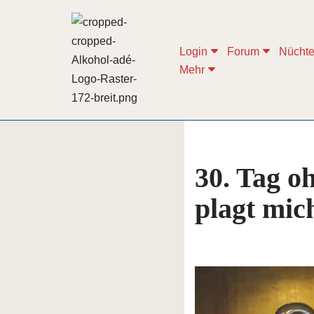
Zum
Login
Forum
Nüchte
Inhalt
Mehr
springen
30. Tag o
plagt mic