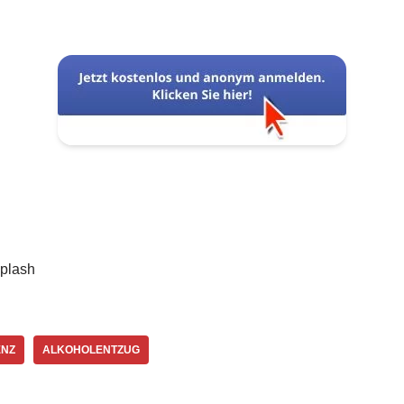
plash
ENZ
ALKOHOLENTZUG