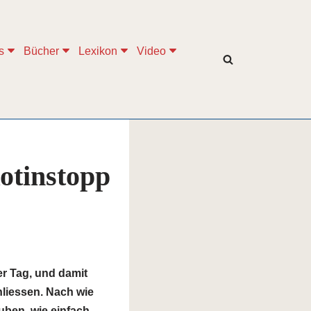
s
Bücher
Lexikon
Video
otinstopp
er Tag, und damit
hliessen. Nach wie
uben, wie einfach