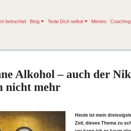
rn betrachtet
Blog
Teste Dich selbst
Memes
Coaching
hne Alkohol – auch der Nik
h nicht mehr
Heute ist mein dreissigst
Zeit, dieses Thema zu sc
vor kann ich es kaum gla