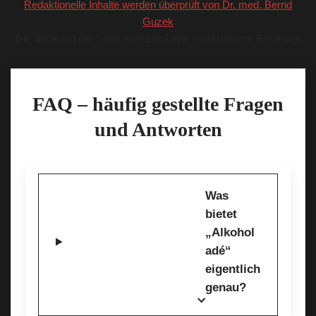
Redaktionelle Inhalte werden überprüft von Dr. med. Bernd
Guzek
Die Texte auf der Seite ersetzen keine medizinische Beratung.
FAQ – häufig gestellte Fragen
und Antworten
Was
bietet
„Alkohol
adé“
eigentlich
genau?