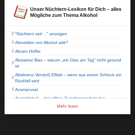
Unser Nüchtern‑Lexikon für Dich – alles
Mögliche zum Thema Alkohol
"Nüchtern seit ..." anzeigen
📄
Abmelden von Alkohol adé?
📄
Abram Hoffer
📄
Abstainer Bias – warum „ein Glas am Tag" nicht gesund
📄
ist
Abstinenz-Verstoß-Effekt – wenn aus einem Schluck ein
📄
Rückfall wird
Acamprosat
📄
Acetaldehyd – das giftige Zwischenprodukt des
📄
Alkoholabbaus im Körper
Mehr lesen
Adenosin – Funktion, Wirkung auf Schlaf und Einfluss
📄
von Alkohol
Adenosinrezeptoren und Alkohol – Wirkung auf Schlaf,
📄
Müdigkeit und Abhängigkeit