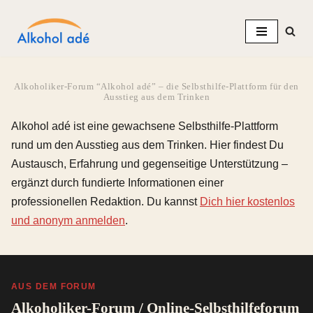
Zum
Inhalt
springen
Alkoholiker-Forum “Alkohol adé” – die Selbsthilfe-Plattform für den
Ausstieg aus dem Trinken
Alkohol adé ist eine gewachsene Selbsthilfe-Plattform
rund um den Ausstieg aus dem Trinken. Hier findest Du
Austausch, Erfahrung und gegenseitige Unterstützung –
ergänzt durch fundierte Informationen einer
professionellen Redaktion. Du kannst
Dich hier kostenlos
und anonym anmelden
.
AUS DEM FORUM
Alkoholiker-Forum / Online-Selbsthilfeforum