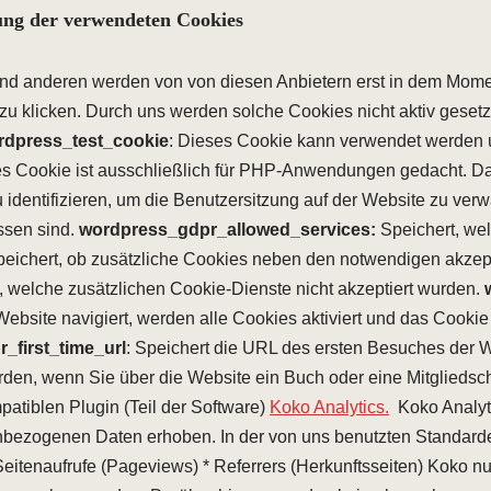
rung der verwendeten Cookies
d anderen werden von von diesen Anbietern erst in dem Moment
zu klicken. Durch uns werden solche Cookies nicht aktiv geset
rdpress_test_cookie
: Dieses Cookie kann verwendet werden 
s Cookie ist ausschließlich für PHP-Anwendungen gedacht. Da
 identifizieren, um die Benutzersitzung auf der Website zu ver
ssen sind.
wordpress_gdpr_allowed_services:
Speichert, we
peichert, ob zusätzliche Cookies neben den notwendigen akzept
t, welche zusätzlichen Cookie-Dienste nicht akzeptiert wurden.
Website navigiert, werden alle Cookies aktiviert und das Cookie s
_first_time_url
: Speichert die URL des ersten Besuches der 
rden, wenn Sie über die Website ein Buch oder eine Mitgliedsc
atiblen Plugin (Teil der Software)
Koko Analytics.
Koko Analyti
nbezogenen Daten erhoben. In der von uns benutzten Standarde
Seitenaufrufe (Pageviews) * Referrers (Herkunftsseiten) Koko n