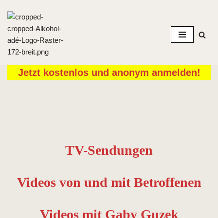
Zum
Inhalt
springen
Jetzt kostenlos und anonym anmelden!
TV-Sendungen
Videos von und mit Betroffenen
Videos mit Gaby Guzek