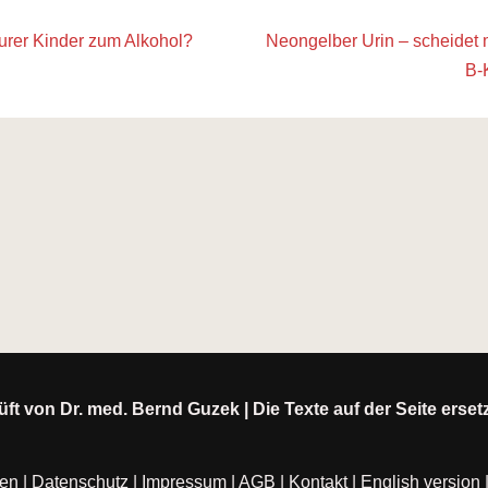
Eurer Kinder zum Alkohol?
Neongelber Urin – scheidet 
B-
ft von Dr. med. Bernd Guzek | Die Texte auf der Seite erse
ten
|
Datenschutz
|
Impressum
|
AGB
|
Kontakt
|
English version