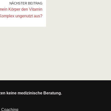
NÄCHSTER BEITRAG
mein Körper den Vitamin
Komplex ungenutzt aus?
tzen keine medizinische Beratung.
|
Coaching