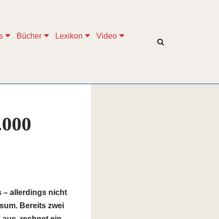
s
Bücher
Lexikon
Video
.000
– allerdings nicht
sum. Bereits zwei
 aus, rechnet ein