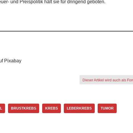
uer- und Preispolitik hält sie für dringend geboten.
uf Pixabay
Dieser Artikel wird auch als Fo
L
BRUSTKREBS
KREBS
LEBERKREBS
TUMOR