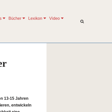
s
Bücher
Lexikon
Video
er
on 13-15 Jahren
eren, entwickeln
chkeit eine