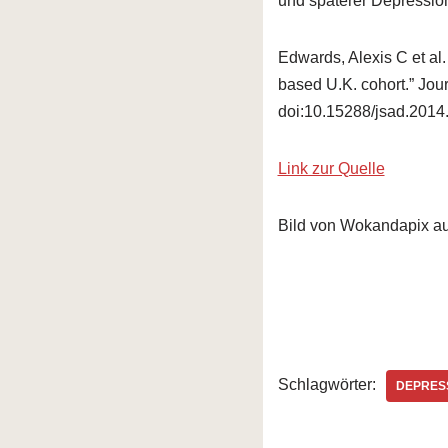
und späterer Depressio
Edwards, Alexis C et al.
based U.K. cohort.” Jour
doi:10.15288/jsad.2014
Link zur Quelle
Bild von Wokandapix au
Schlagwörter:
DEPRES