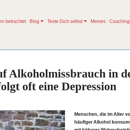
rn betrachtet
Blog
Teste Dich selbst
Memes
Coaching
uf Alkoholmissbrauch in d
olgt oft eine Depression
Menschen, die im Alter v
häufiger Alkohol konsumi
mit höherer Wahrscheinli