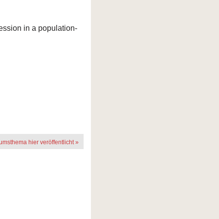
ession in a population-
rumsthema hier veröffentlicht »