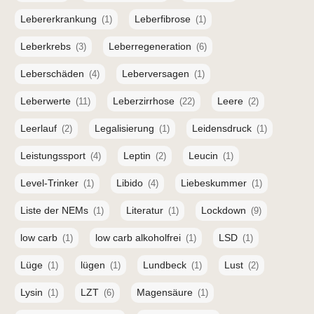
Lebererkrankung
Leberfibrose
(1)
(1)
Leberkrebs
Leberregeneration
(3)
(6)
Leberschäden
Leberversagen
(4)
(1)
Leberwerte
Leberzirrhose
Leere
(11)
(22)
(2)
Leerlauf
Legalisierung
Leidensdruck
(2)
(1)
(1)
Leistungssport
Leptin
Leucin
(4)
(2)
(1)
Level-Trinker
Libido
Liebeskummer
(1)
(4)
(1)
Liste der NEMs
Literatur
Lockdown
(1)
(1)
(9)
low carb
low carb alkoholfrei
LSD
(1)
(1)
(1)
Lüge
lügen
Lundbeck
Lust
(1)
(1)
(1)
(2)
Lysin
LZT
Magensäure
(1)
(6)
(1)