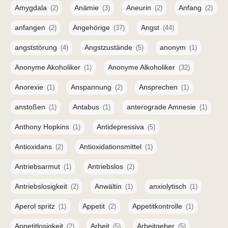
Amygdala
Anämie
Aneurin
Anfang
(2)
(3)
(2)
(2)
anfangen
Angehörige
Angst
(2)
(37)
(44)
angststörung
Angstzustände
anonym
(4)
(5)
(1)
Anonyme Akoholiker
Anonyme Alkoholiker
(1)
(32)
Anorexie
Anspannung
Ansprechen
(1)
(2)
(1)
anstoßen
Antabus
anterograde Amnesie
(1)
(1)
(1)
Anthony Hopkins
Antidepressiva
(1)
(5)
Antioxidans
Antioxidationsmittel
(2)
(1)
Antriebsarmut
Antriebslos
(1)
(2)
Antriebslosigkeit
Anwältin
anxiolytisch
(2)
(1)
(1)
Aperol spritz
Appetit
Appetitkontrolle
(1)
(2)
(1)
Appetitlosigkeit
Arbeit
Arbeitgeber
(2)
(5)
(5)