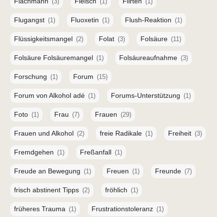
Flachmann
Fleisch
Flirten
(3)
(1)
(1)
Flugangst
Fluoxetin
Flush-Reaktion
(1)
(1)
(1)
Flüssigkeitsmangel
Folat
Folsäure
(2)
(3)
(11)
Folsäure Folsäuremangel
Folsäureaufnahme
(1)
(3)
Forschung
Forum
(1)
(15)
Forum von Alkohol adé
Forums-Unterstützung
(1)
(1)
Foto
Frau
Frauen
(1)
(7)
(29)
Frauen und Alkohol
freie Radikale
Freiheit
(2)
(1)
(3)
Fremdgehen
Freßanfall
(1)
(1)
Freude an Bewegung
Freuen
Freunde
(1)
(1)
(7)
frisch abstinent Tipps
fröhlich
(2)
(1)
früheres Trauma
Frustrationstoleranz
(1)
(1)