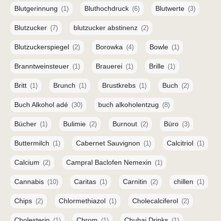
Blutgerinnung
Bluthochdruck
Blutwerte
(1)
(6)
(3)
Blutzucker
blutzucker abstinenz
(7)
(2)
Blutzuckerspiegel
Borowka
Bowle
(2)
(4)
(1)
Branntweinsteuer
Brauerei
Brille
(1)
(1)
(1)
Britt
Brunch
Brustkrebs
Buch
(1)
(1)
(1)
(2)
Buch Alkohol adé
buch alkoholentzug
(30)
(8)
Bücher
Bulimie
Burnout
Büro
(1)
(2)
(2)
(3)
Buttermilch
Cabernet Sauvignon
Calcitriol
(1)
(1)
(1)
Calcium
Campral Baclofen Nemexin
(2)
(1)
Cannabis
Caritas
Carnitin
chillen
(10)
(1)
(2)
(1)
Chips
Chlormethiazol
Cholecalciferol
(2)
(1)
(2)
Cholesterin
Chrom
Chuhai Drinks
(1)
(1)
(1)