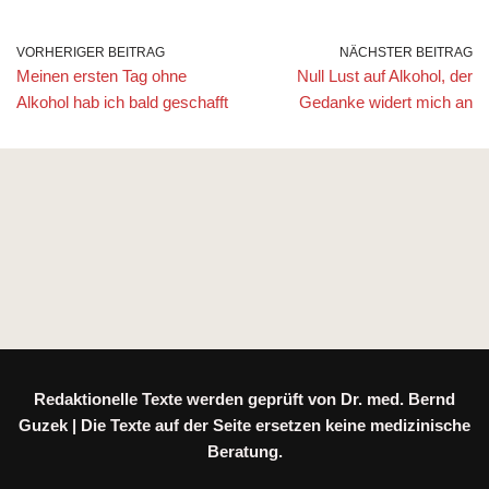
VORHERIGER BEITRAG
NÄCHSTER BEITRAG
Meinen ersten Tag ohne
Null Lust auf Alkohol, der
Alkohol hab ich bald geschafft
Gedanke widert mich an
Redaktionelle Texte werden geprüft von Dr. med. Bernd
Guzek | Die Texte auf der Seite ersetzen keine medizinische
Beratung.