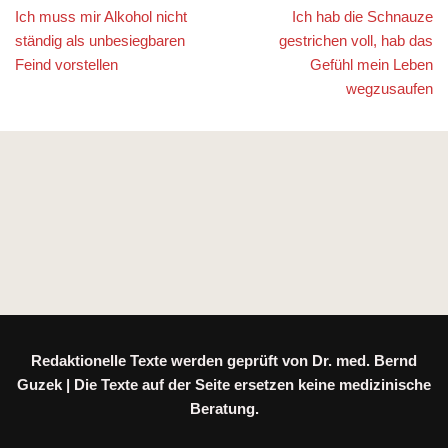
Ich muss mir Alkohol nicht
Ich hab die Schnauze
ständig als unbesiegbaren
gestrichen voll, hab das
Feind vorstellen
Gefühl mein Leben
wegzusaufen
Redaktionelle Texte werden geprüft von Dr. med. Bernd
Guzek | Die Texte auf der Seite ersetzen keine medizinische
Beratung.