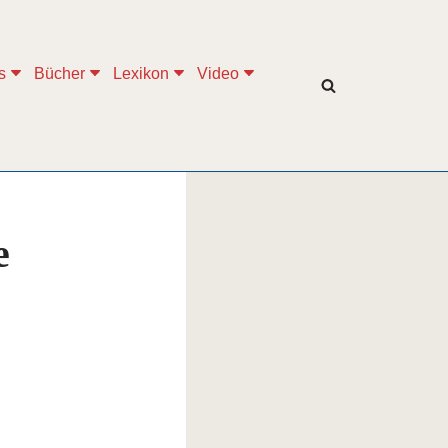
s
Bücher
Lexikon
Video
e