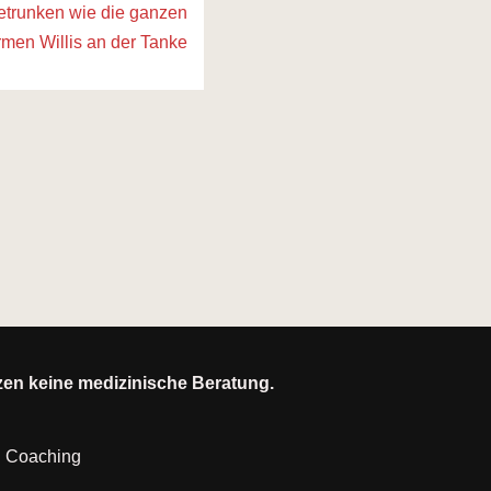
getrunken wie die ganzen
rmen Willis an der Tanke
tzen keine medizinische Beratung.
|
Coaching