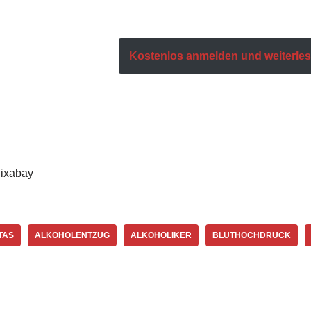
Kostenlos anmelden und weiterlese
Pixabay
TAS
ALKOHOLENTZUG
ALKOHOLIKER
BLUTHOCHDRUCK