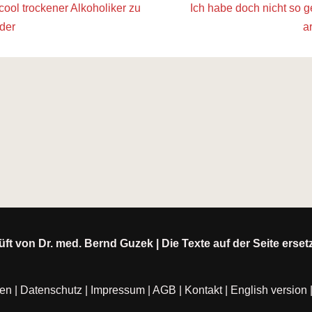
cool trockener Alkoholiker zu
Ich habe doch nicht so 
eder
a
ft von Dr. med. Bernd Guzek | Die Texte auf der Seite erse
ten
|
Datenschutz
|
Impressum
|
AGB
|
Kontakt
|
English version