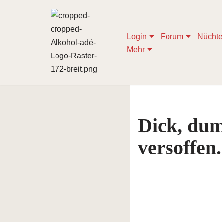
Zum
Login
Forum
Nüchte
Inhalt
Mehr
springen
Dick, dum
versoffen