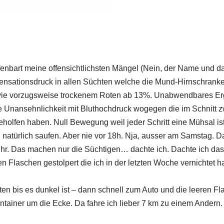
fenbart meine offensichtlichsten Mängel (Nein, der Name und da
nsationsdruck in allen Süchten welche die Mund-Hirnschranke n
ie vorzugsweise trockenem Roten ab 13%. Unabwendbares Erge
 Unansehnlichkeit mit Bluthochdruck wogegen die im Schnitt 
holfen haben. Null Bewegung weil jeder Schritt eine Mühsal ist,
 natürlich saufen. Aber nie vor 18h. Nja, ausser am Samstag. 
 Uhr. Das machen nur die Süchtigen… dachte ich. Dachte ich das 
en Flaschen gestolpert die ich in der letzten Woche vernichtet 
en bis es dunkel ist – dann schnell zum Auto und die leeren F
ontainer um die Ecke. Da fahre ich lieber 7 km zu einem Andern.