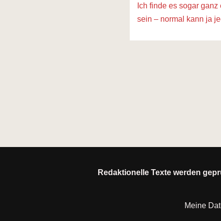
Ich finde es sogar ganz 
sein – normal kann ja j
Redaktionelle Texte werden geprü
Meine Da