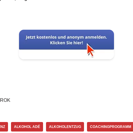
 GROK
ENZ
ALKOHOL ADÉ
ALKOHOLENTZUG
COACHINGPROGRAMM