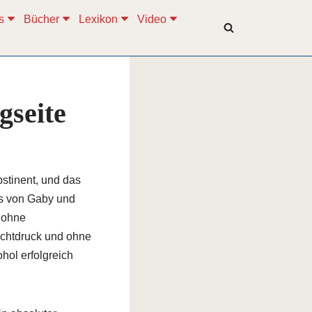
s
Bücher
Lexikon
Video
gseite
stinent, und das
s von Gaby und
 ohne
chtdruck und ohne
hol erfolgreich