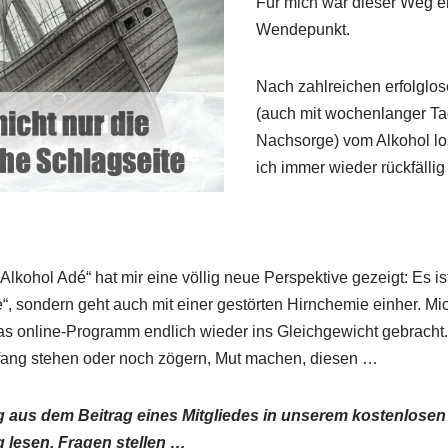
Für mich war dieser Weg ei
Wendepunkt.
Nach zahlreichen erfolglo
(auch mit wochenlanger Ta
Nachsorge) vom Alkohol l
ich immer wieder rückfälli
kohol Adé“ hat mir eine völlig neue Perspektive gezeigt: Es ist
“, sondern geht auch mit einer gestörten Hirnchemie einher. Mi
as online-Programm endlich wieder ins Gleichgewicht gebracht. 
nfang stehen oder noch zögern, Mut machen, diesen …
ug aus dem Beitrag eines Mitgliedes in unserem kostenlos
 lesen, Fragen stellen …