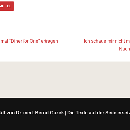
ITTEL
 mal “Diner for One” ertragen
Ich schaue mir nicht m
Nachr
ft von Dr. med. Bernd Guzek | Die Texte auf der Seite erse