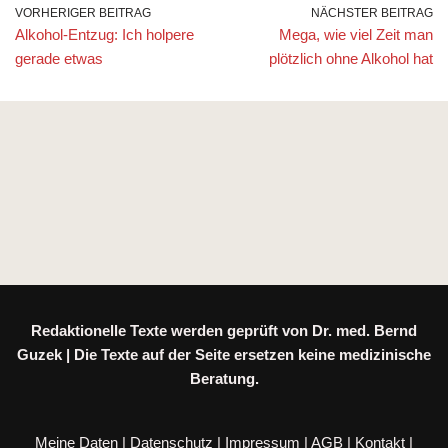
VORHERIGER BEITRAG
NÄCHSTER BEITRAG
Alkohol-Entzug: Ich holpere
Mega, wie viel Zeit man
gerade etwas
plötzlich ohne Alkohol hat
Redaktionelle Texte werden geprüft von Dr. med. Bernd
Guzek | Die Texte auf der Seite ersetzen keine medizinische
Beratung.
Meine Daten
|
Datenschutz
|
Impressum
|
AGB
|
Kontakt
|