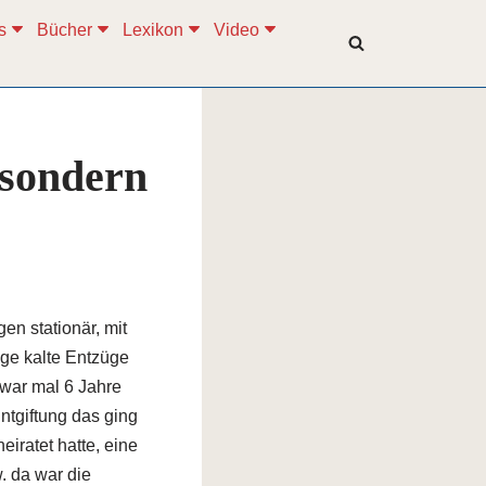
s
Bücher
Lexikon
Video
 sondern
gen stationär, mit
ge kalte Entzüge
 war mal 6 Jahre
ntgiftung das ging
eiratet hatte, eine
. da war die