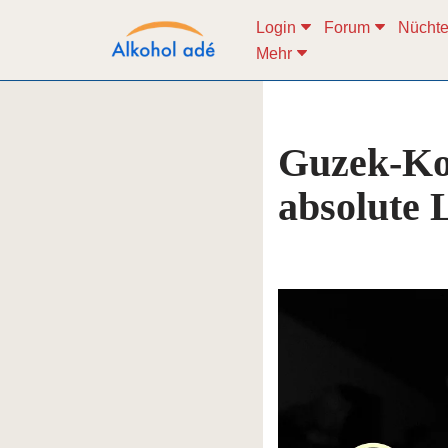
Login
Forum
Nüchte
Mehr
Zum
Inhalt
springen
Guzek-Kon
absolute L