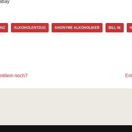
xabay
ENZ
ALKOHOLENTZUG
ANONYME ALKOHOLIKER
BILL W.
H
seitdem noch?
Ent