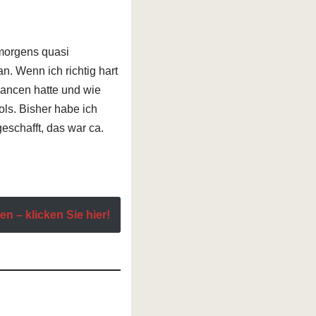
 morgens quasi
n. Wenn ich richtig hart
hancen hatte und wie
ols. Bisher habe ich
eschafft, das war ca.
n – klicken Sie hier!