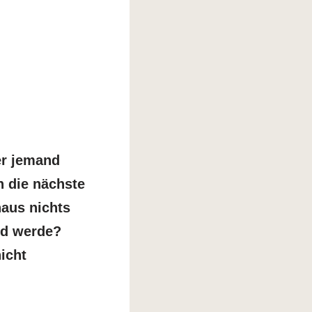
er jemand
ch die nächste
naus nichts
nd werde?
icht