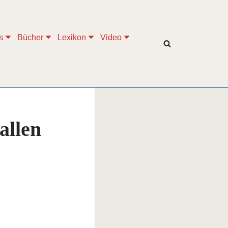
s
Bücher
Lexikon
Video
allen