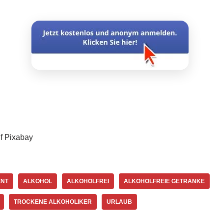
uf Pixabay
ENT
ALKOHOL
ALKOHOLFREI
ALKOHOLFREIE GETRÄNKE
TROCKENE ALKOHOLIKER
URLAUB