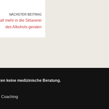
NÄCHSTER BEITRAG
Fall mehr in die Sklaverei
des Alkohols geraten
tzen keine medizinische Beratung.
|
Coaching