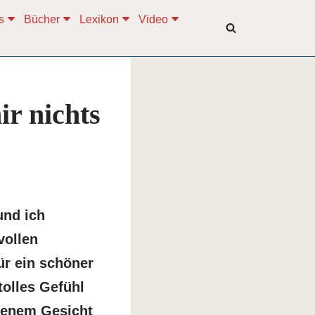
s
Bücher
Lexikon
Video
ir nichts
und ich
vollen
ür ein schöner
tolles Gefühl
lenem Gesicht