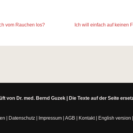
ch vom Rauchen los?
Ich will einfach auf keinen 
ft von Dr. med. Bernd Guzek | Die Texte auf der Seite erse
ten
|
Datenschutz
|
Impressum
|
AGB
|
Kontakt
|
English version