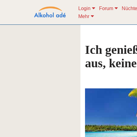
Login
Forum
Nüchte
Mehr
Zum
Inhalt
springen
Ich genie
aus, kein