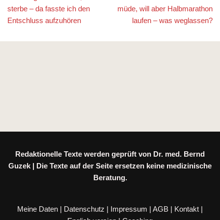
sterbe – da fasste ich den
müde, will aber Halbmarathon
Entschluss aufzuhören
laufen – was weglassen?
Redaktionelle Texte werden geprüft von Dr. med. Bernd
Guzek | Die Texte auf der Seite ersetzen keine medizinische
Beratung.
Meine Daten
|
Datenschutz
|
Impressum
|
AGB
|
Kontakt
|