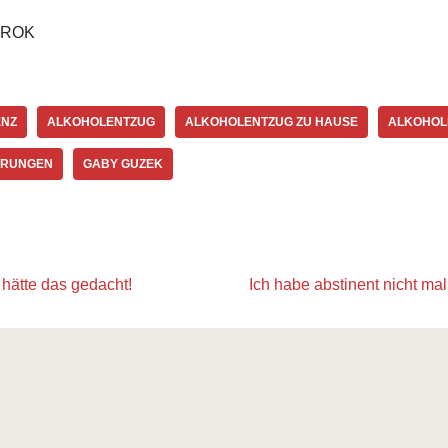
 GROK
ENZ
ALKOHOLENTZUG
ALKOHOLENTZUG ZU HAUSE
ALKOHOL
ERUNGEN
GABY GUZEK
 hätte das gedacht!
Ich habe abstinent nicht mal