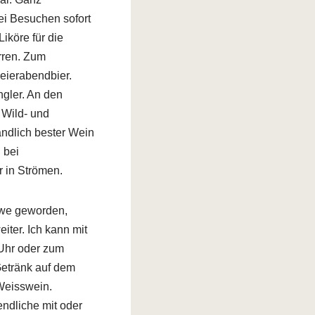
ei Besuchen sofort
iköre für die
rren. Zum
eierabendbier.
gler. An den
Wild- und
ändlich bester Wein
 bei
 in Strömen.
twe geworden,
iter. Ich kann mit
 Uhr oder zum
etränk auf dem
 Weisswein.
endliche mit oder