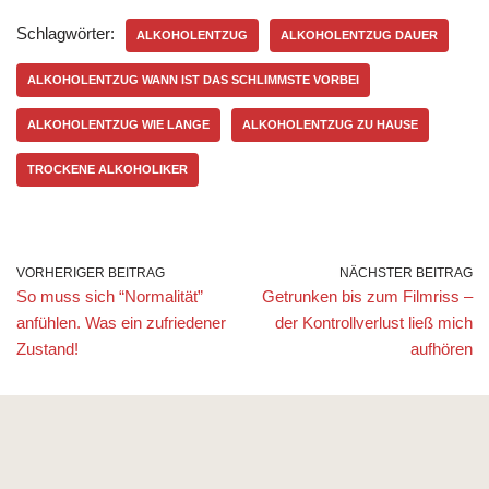
Schlagwörter:
ALKOHOLENTZUG
ALKOHOLENTZUG DAUER
ALKOHOLENTZUG WANN IST DAS SCHLIMMSTE VORBEI
ALKOHOLENTZUG WIE LANGE
ALKOHOLENTZUG ZU HAUSE
TROCKENE ALKOHOLIKER
VORHERIGER BEITRAG
NÄCHSTER BEITRAG
So muss sich “Normalität”
Getrunken bis zum Filmriss –
anfühlen. Was ein zufriedener
der Kontrollverlust ließ mich
Zustand!
aufhören