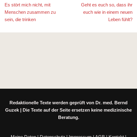
Es stört mich nicht, mit
Geht es euch so, dass ihr
Menschen zusammen zu
euch wie in einem neuen
sein, die trinken
Leben fühlt?
Redaktionelle Texte werden geprüft von Dr. med. Bernd
Guzek | Die Texte auf der Seite ersetzen keine medizinische
Beratung.
Meine Daten
|
Datenschutz
|
Impressum
|
AGB
|
Kontakt
|