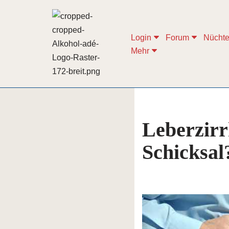
Zum
Login
Forum
Nüchte
Inhalt
Mehr
springen
Leberzirr
Schicksal