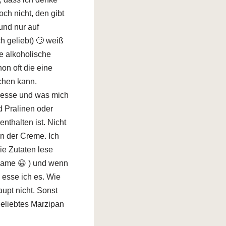
ch nicht, den gibt
und nur auf
 geliebt) 🙄 weiß
e alkoholische
on oft die eine
chen kann.
 esse und was mich
nd Pralinen oder
nthalten ist. Nicht
in der Creme. Ich
ie Zutaten lese
Name 😀 ) und wenn
, esse ich es. Wie
aupt nicht. Sonst
geliebtes Marzipan