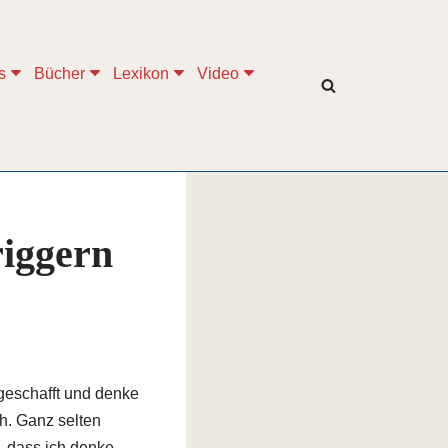
s
Bücher
Lexikon
Video
riggern
r geschafft und denke
h. Ganz selten
, dass ich denke