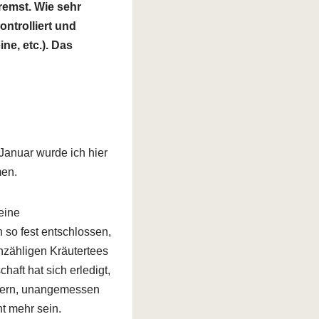
remst. Wie sehr
ontrolliert und
ne, etc.). Das
anuar wurde ich hier
men.
eine
 so fest entschlossen,
unzähligen Kräutertees
ft hat sich erledigt,
lbern, unangemessen
ht mehr sein.