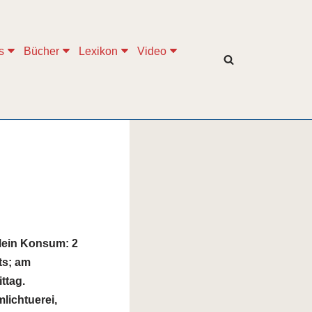
s
Bücher
Lexikon
Video
 Mein Konsum: 2
ts; am
ttag.
lichtuerei,