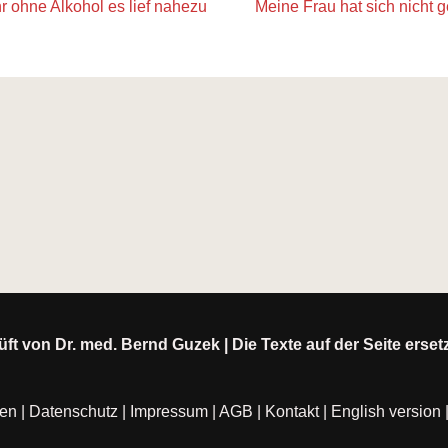
hr ohne Alkohol es lief nahezu
Meine Frau hat sich nicht g
ft von Dr. med. Bernd Guzek | Die Texte auf der Seite erse
ten
|
Datenschutz
|
Impressum
|
AGB
|
Kontakt
|
English version