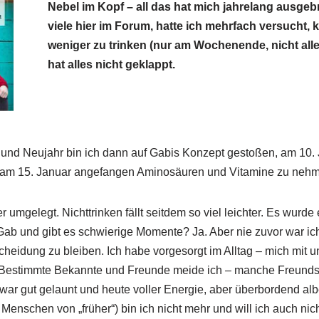
Nebel im Kopf – all das hat mich jahrelang ausgeb
viele hier im Forum, hatte ich mehrfach versucht, k
weniger zu trinken (nur am Wochenende, nicht allei
hat alles nicht geklappt.
nd Neujahr bin ich dann auf Gabis Konzept gestoßen, am 10. J
 am 15. Januar angefangen Aminosäuren und Vitamine zu neh
 umgelegt. Nichttrinken fällt seitdem so viel leichter. Es wurde 
 Gab und gibt es schwierige Momente? Ja. Aber nie zuvor war ich
cheidung zu bleiben. Ich habe vorgesorgt im Alltag – mich mit 
 Bestimmte Bekannte und Freunde meide ich – manche Freundscha
zwar gut gelaunt und heute voller Energie, aber überbordend a
Menschen von „früher“) bin ich nicht mehr und will ich auch nic