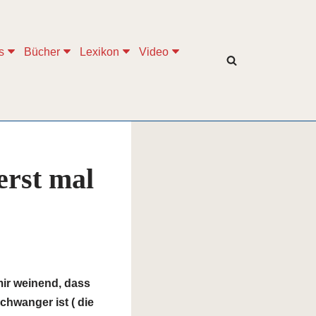
s
Bücher
Lexikon
Video
erst mal
mir weinend, dass
chwanger ist ( die