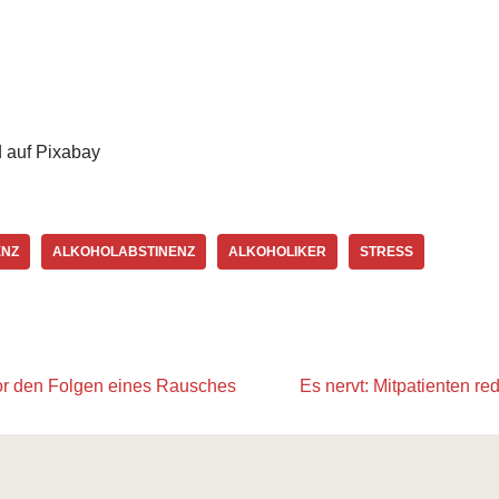
d auf Pixabay
ENZ
ALKOHOLABSTINENZ
ALKOHOLIKER
STRESS
vor den Folgen eines Rausches
Es nervt: Mitpatienten re