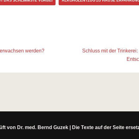
T DAS SCHLIMMSTE VORBEI
ALKOHOLENTZUG ZU HAUSE ERFAHRUN
h erwachsen werden?
Schluss mit der Trinkerei:
Ents
ft von Dr. med. Bernd Guzek | Die Texte auf der Seite erse