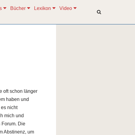
s
Bücher
Lexikon
Video
e oft schon länger
lem haben und
 es nicht
ch mich und
m Forum. Die
um Abstinenz, um