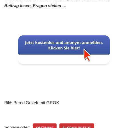
Beitrag lesen, Fragen stellen …
Bild: Bernd Guzek mit GROK
Schlagwörter:
ABSTINENZ
ALKOHOLENTZUG