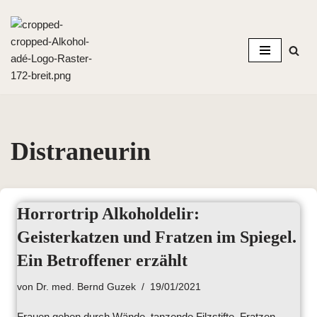
Zum
Inhalt
springen
Distraneurin
Horrortrip Alkoholdelir:
Geisterkatzen und Fratzen im Spiegel.
Ein Betroffener erzählt
von
Dr. med. Bernd Guzek
19/01/2021
Frauen gehen durch Wände, tanzende Filzstifte, Fratzen