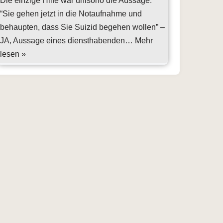
Die einzige Hilfe war unisono die Aussage:
“Sie gehen jetzt in die Notaufnahme und
behaupten, dass Sie Suizid begehen wollen” –
JA, Aussage eines diensthabenden…
Mehr
lesen »