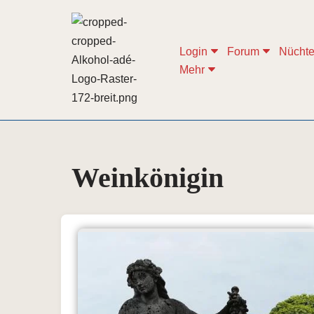
Zum
Login
Forum
Nüchte
Inhalt
Mehr
springen
Weinkönigin