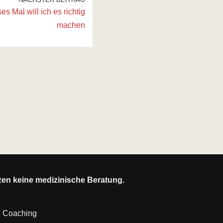
 Mal will ich es richtig
machen
tzen keine medizinische Beratung.
|
Coaching