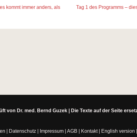
es kommt immer anders, als
Tag 1 des Programms – dieses
ft von Dr. med. Bernd Guzek | Die Texte auf der Seite erse
ten
|
Datenschutz
|
Impressum
|
AGB
|
Kontakt
|
English version