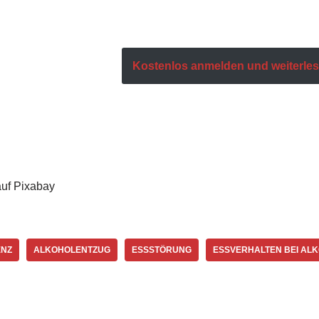
Kostenlos anmelden und weiterlese
auf Pixabay
ENZ
ALKOHOLENTZUG
ESSSTÖRUNG
ESSVERHALTEN BEI AL