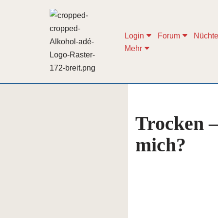
Zum
Login
Forum
Nüchte
Inhalt
Mehr
springen
Trocken –
mich?