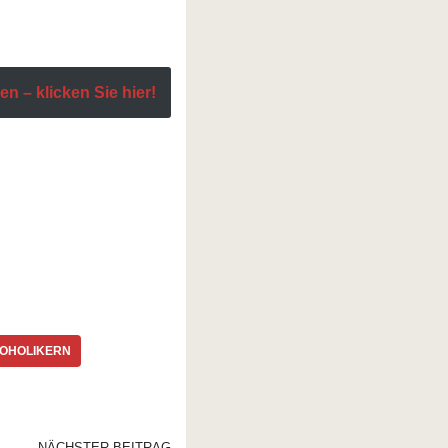
n – klicken Sie hier!
KOHOLIKERN
NÄCHSTER BEITRAG