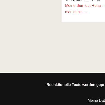
Meine Burn out-Reha – 
man denkt …
Redaktionelle Texte werden geprü
Meine Da