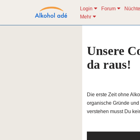
Login
Forum
Nüchte
Mehr
Zum
Inhalt
springen
Unsere Co
da raus!
Die erste Zeit ohne Alk
organische Gründe und 
verstehen musst Du kei