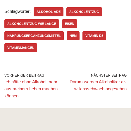
Schlagwörter:
ALKOHOL ADÉ
ALKOHOLENTZUG
ALKOHOLENTZUG WIE LANGE
EISEN
NAHRUNGSERGÄNZUNGSMITTEL
NEM
VITAMIN D3
VITAMINMANGEL
VORHERIGER BEITRAG
NÄCHSTER BEITRAG
Ich hätte ohne Alkohol mehr
Darum werden Alkoholiker als
aus meinem Leben machen
willensschwach angesehen
können