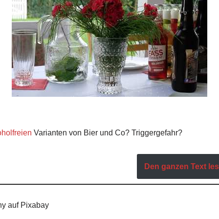
oholfreien
Varianten von Bier und Co? Triggergefahr?
Den ganzen Text lese
ny auf Pixabay