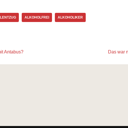
LENTZUG
ALKOHOLFREI
ALKOHOLIKER
it Antabus?
Das war n