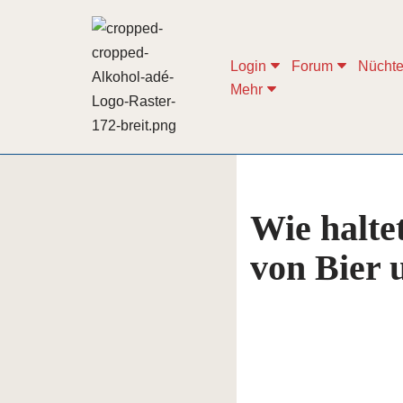
Zum
Login
Forum
Nüchte
Inhalt
Mehr
springen
Wie haltet
von Bier 