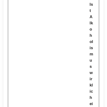
Is
t
A
lk
o
h
ol
is
m
u
s
w
ir
kl
ic
h
ei