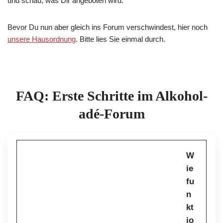
und schau, was Dir angeboten wird.
Bevor Du nun aber gleich ins Forum verschwindest, hier noch
unsere Hausordnung
. Bitte lies Sie einmal durch.
FAQ: Erste Schritte im Alkohol-
adé-Forum
W
ie
fu
n
kt
io