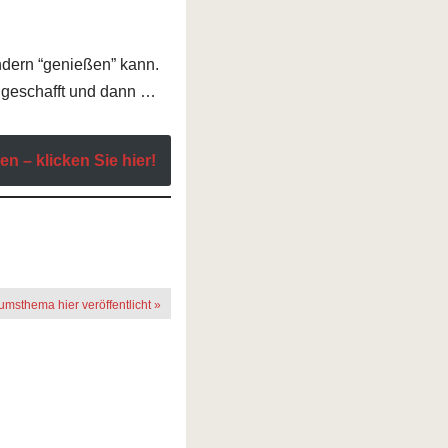
ondern “genießen” kann.
” geschafft und dann …
n – klicken Sie hier!
rumsthema hier veröffentlicht »