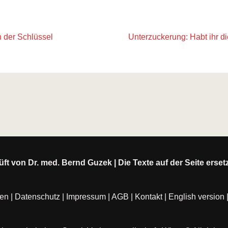
 der Schlüssel
Unterzuckerung: Habt ihr di
ft von Dr. med. Bernd Guzek | Die Texte auf der Seite erse
ten
|
Datenschutz
|
Impressum
|
AGB
|
Kontakt
|
English version