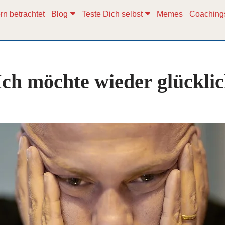
rn betrachtet
Blog
Teste Dich selbst
Memes
Coaching
Ich möchte wieder glücklic