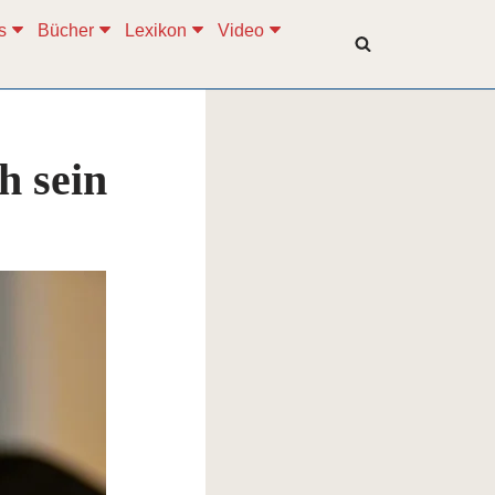
s
Bücher
Lexikon
Video
h sein