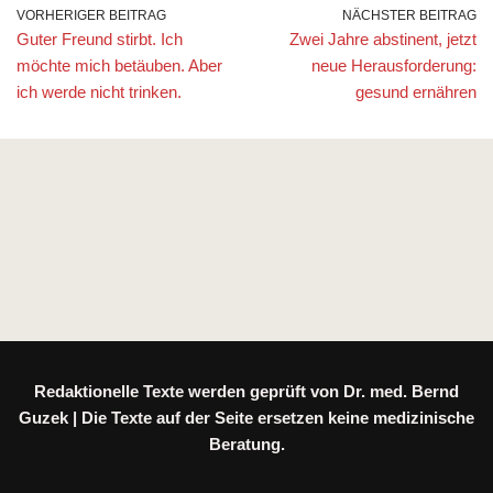
VORHERIGER BEITRAG
NÄCHSTER BEITRAG
Guter Freund stirbt. Ich
Zwei Jahre abstinent, jetzt
möchte mich betäuben. Aber
neue Herausforderung:
ich werde nicht trinken.
gesund ernähren
Redaktionelle Texte werden geprüft von Dr. med. Bernd
Guzek | Die Texte auf der Seite ersetzen keine medizinische
Beratung.