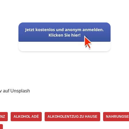
v auf Unsplash
ENZ
ALKOHOL ADÉ
ALKOHOLENTZUG ZU HAUSE
NAHRUNGSE