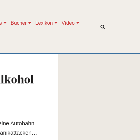
s
Bücher
Lexikon
Video
lkohol
keine Autobahn
anikattacken…