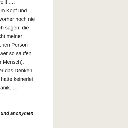
ollt .…
rem Kopf und
vorher noch nie
ch sagen: die
cht meiner
ichen Person
 wer so saufen
er Mensch),
er das Denken
hatte keinerlei
Panik. …
en und anonymen