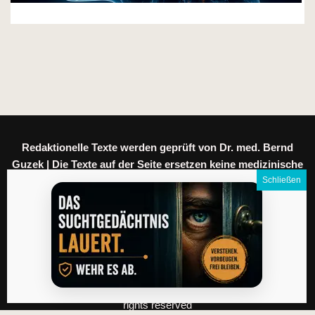
Redaktionelle Texte werden geprüft von Dr. med. Bernd
Guzek | Die Texte auf der Seite ersetzen keine medizinische
Beratung.
Meine Daten
|
Datenschutz
|
Impressum
|
AGB
|
Kontakt
|
English version
|
Coaching
Alle Rechte vorbehalten: Guzek Verlagsgesellschaft, Wien. © All
rights reserved