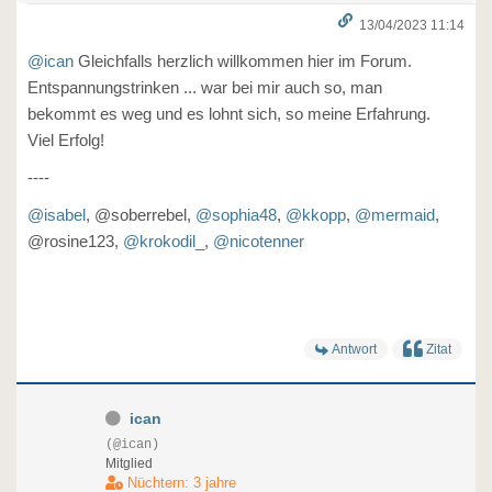
13/04/2023 11:14
@ican
Gleichfalls herzlich willkommen hier im Forum.
Entspannungstrinken ... war bei mir auch so, man
bekommt es weg und es lohnt sich, so meine Erfahrung.
Viel Erfolg!
----
@isabel
, @soberrebel,
@sophia48
,
@kkopp
,
@mermaid
,
@rosine123,
@krokodil_
,
@nicotenner
Antwort
Zitat
ican
(@ican)
Mitglied
Nüchtern: 3 jahre