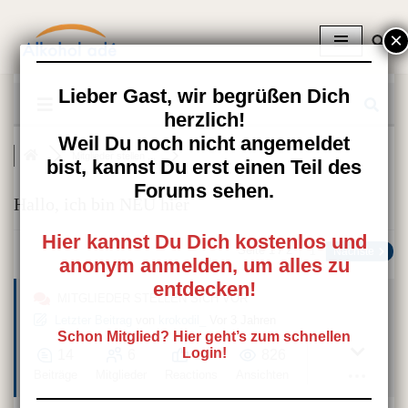
Zum
Inhalt
springen
Lieber Gast, wir begrüßen Dich
herzlich!
Weil Du noch nicht angemeldet
Mitglieder stellen ...
bist, kannst Du erst einen Teil des
Forums sehen.
Hallo, ich bin NEU hier
Hier kannst Du Dich kostenlos und
Seite 1 / 2
Nächste
anonym anmelden, um alles zu
entdecken!
MITGLIEDER STELLEN SICH VOR
Letzter Beitrag
von
krokodil_
Vor 3 Jahren
Schon Mitglied? Hier geht’s zum schnellen
Login!
14
6
14
826
Beiträge
Mitglieder
Reactions
Ansichten