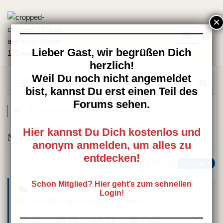
Zum
Inhalt
springen
Lieber Gast, wir begrüßen Dich
herzlich!
Weil Du noch nicht angemeldet
bist, kannst Du erst einen Teil des
Forums sehen.
Mitglieder stellen ...
Hier kannst Du Dich kostenlos und
Neu als Aussteiger
anonym anmelden, um alles zu
entdecken!
Seite 1 / 4
Nächste
Schon Mitglied? Hier geht’s zum schnellen
MITGLIEDER STELLEN SICH VOR
Login!
Letzter Beitrag
von
alingo
Vor 4 Jahren
32
15
41
1,453