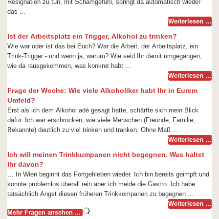
Resignation zu tun, mit Schamgefühl, springt da automatisch wieder
das ...
Weiterlesen …
Ist der Arbeitsplatz ein Trigger, Alkohol zu trinken?
Wie war oder ist das bei Euch? War die Arbeit, der Arbeitsplatz, ein
Trink-Trigger - und wenn ja, warum? Wie seid Ihr damit umgegangen,
wie da rausgekommen, was konkret habt ...
Weiterlesen …
Frage der Woche: Wie viele Alkoholiker habt Ihr in Eurem
Umfeld?
Erst als ich dem Alkohol adé gesagt hatte, schärfte sich mein Blick
dafür. Ich war erschrocken, wie viele Menschen (Freunde, Familie,
Bekannte) deutlich zu viel trinken und tranken. Ohne Maß ...
Weiterlesen …
Ich will meinen Trinkkumpanen nicht begegnen. Was haltet
Ihr davon?
… In Wien beginnt das Fortgehleben wieder. Ich bin bereits geimpft und
könnte problemlos überall rein aber ich meide die Gastro. Ich habe
tatsächlich Angst diesen früheren Trinkkompanen zu begegnen ...
Weiterlesen …
Mehr Fragen ansehen ...