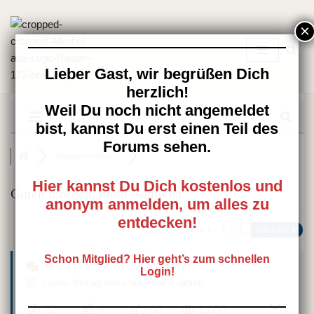
Zum
Inhalt
springen
Lieber Gast, wir begrüßen Dich
herzlich!
Weil Du noch nicht angemeldet
bist, kannst Du erst einen Teil des
Forums sehen.
Mitglieder stellen ...
Hier kannst Du Dich kostenlos und
Guten morgen, mein Name ist…
anonym anmelden, um alles zu
entdecken!
Seite 1 / 3
Nächste
Schon Mitglied? Hier geht’s zum schnellen
MITGLIEDER STELLEN SICH VOR
Login!
Letzter Beitrag
von
krautzi
Vor 4 Jahren
22
9
30
1,090