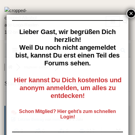
Zum
Inhalt
springen
Lieber Gast, wir begrüßen Dich
herzlich!
Weil Du noch nicht angemeldet
bist, kannst Du erst einen Teil des
Forums sehen.
Mitglieder stellen ...
Hier kannst Du Dich kostenlos und
Start in ein alkoholfreies Leben
anonym anmelden, um alles zu
entdecken!
Schon Mitglied? Hier geht’s zum schnellen
MITGLIEDER STELLEN SICH VOR
Login!
Letzter Beitrag
von
mimmi
Vor 1 Jahr
8
6
9
817