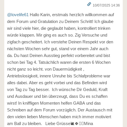
10/07/2025 14:36
@lovelife61
Hallo Karin, erstmals herzlich willkommen auf
dem Forum und Gratulation zu Deinem Schritt! Ich glaube
wir sind viele hier, die geglaubt haben, kontrolliert trinken
würde klappen. Mir ging es auch so. Zig Versuche und
zigfach gescheitert. Ich verstehe Deinen Respekt vor den
nächsten Wochen sehr gut, stand vor einem Jahr auch
da. Du hast Deinen Ausstieg perfekt vorbereitet und bist
schon bei Tag 4. Tatsächlich waren die ersten 6 Wochen
nicht ganz so leicht. von Dauermüdigkeit ,
Antriebslosigkeit, innere Unruhe bis Schlafprobleme war
alles dabei. Aber es geht vorbei und das Befinden wird
von Tag zu Tag besser. Ich wünsche Dir Geduld, Kraft
und Ausdauer und bin überzeugt, dass Du es schaffen
wirst! In kniffligen Momenten helfen GABA und das
Schreiben auf dem Forum vorzüglich. Der Austausch mit
den vielen lieben Menschen haben mich immer motiviert
am Ball zu bleiben. Liebe Grüsse🐌🍀🙆‍♀️Mina