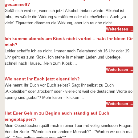
gesammelt?
Gefährlich wird es, wenn ich jetzt Alkohol trinken würde. Alkohol ist
tabu, es würde die Wirkung verstärken oder abschwächen. Auch „zu
viele“ Zigaretten dämmen die Wirkung, aber ich rauche nicht ...
Weiterlesen …
Ich komme abends am Kiosk nicht vorbei – habt Ihr Ideen für
mich?
Leider schaffe ich es nicht. Immer nach Feierabend ob 16 Uhr oder 19
Uhr geht es zum Kiosk. Ich stehe in meinem Laden und überlege,
schnell nach Hause…Nein zum Kiosk ...
Weiterlesen …
Wie nennt Ihr Euch jetzt eigentlich?
Wie nennt Ihr Euch vor Euch selbst? Sagt Ihr selbst zu Euch
„Alkoholiker“ oder „trocken“ oder - vielleicht weil die deutschen Worte so
sperrig sind „sober“? Mehr lesen – klicken ...
Weiterlesen …
Hat Euer Gehirn zu Beginn auch ständig auf Euch
eingeplappert?
Mein Oberstübchen quält mich in einer Tour mit völlig sinnlosen Fragen.
Von der Sorte: "Werde ich ein anderer Mensch?" - "Warten wir doch mal
ab". "Was halten andere von mir?" ...