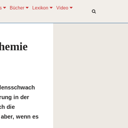
s
Bücher
Lexikon
Video
chemie
llensschwach
rung in der
ch die
 aber, wenn es