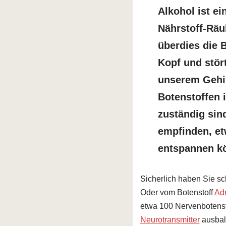
Alkohol ist ei
Nährstoff-Räu
überdies die 
Kopf und stör
unserem Gehir
Botenstoffen 
zuständig sin
empfinden, et
entspannen k
Sicherlich haben Sie s
Oder vom Botenstoff
Adr
etwa 100 Nervenbotensto
Neurotransmitter
ausbala