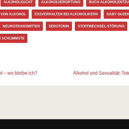
ALKOHOLSUCHT
ALKOHOLVERGIFTUNG
BUCH ALKOHOLENTZU
N VON ALKOHOL
ESSVERHALTEN BEI ALKOHOLIKERN
GABY GUZE
NEUROTRANSMITTER
SEROTONIN
STOFFWECHSEL-STÖRUNG
R SCHLIMMSTE
el – wo bleibe ich?
Alkohol und Sexualität: To