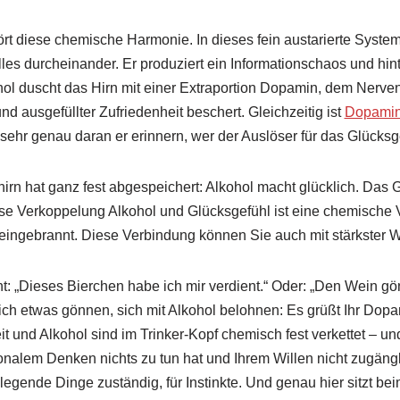
ört diese chemische Harmonie. In dieses fein austarierte System 
lles durcheinander. Er produziert ein Informationschaos und hin
ohol duscht das Hirn mit einer Extraportion Dopamin, dem Nerven
d ausgefüllter Zufriedenheit beschert. Gleichzeitig ist
Dopami
 sehr genau daran er erinnern, wer der Auslöser für das Glücksg
irn hat ganz fest abgespeichert: Alkohol macht glücklich. Das 
se Verkoppelung Alkohol und Glücksgefühl ist eine chemische 
eingebrannt. Diese Verbindung können Sie auch mit stärkster Wil
t: „Dieses Bierchen habe ich mir verdient.“ Oder: „Den Wein gönn
ich etwas gönnen, sich mit Alkohol belohnen: Es grüßt Ihr Dop
t und Alkohol sind im Trinker-Kopf chemisch fest verkettet – un
ionalem Denken nichts zu tun hat und Ihrem Willen nicht zugängli
dlegende Dinge zuständig, für Instinkte. Und genau hier sitzt be