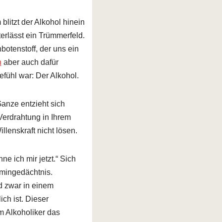
blitzt der Alkohol hinein
terlässt ein Trümmerfeld.
botenstoff, der uns ein
n
aber auch dafür
efühl war: Der Alkohol.
Ganze entzieht sich
Verdrahtung in Ihrem
lenskraft nicht lösen.
e ich mir jetzt.“ Sich
amingedächtnis.
d zwar in einem
ch ist. Dieser
im Alkoholiker das