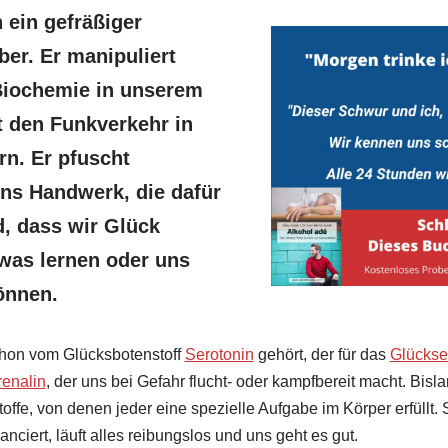
n ein gefräßiger
ber. Er manipuliert
Biochemie in unserem
t den Funkverkehr in
n. Er pfuscht
ins Handwerk, die dafür
d, dass wir Glück
was lernen oder uns
önnen.
chon vom Glücksbotenstoff
Serotonin
gehört, der für das
Glückse
enalin
, der uns bei Gefahr flucht- oder kampfbereit macht. Bis
ffe, von denen jeder eine spezielle Aufgabe im Körper erfüllt.
nciert, läuft alles reibungslos und uns geht es gut.