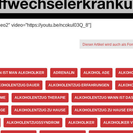
eo2″ video=”https://youtu.be/ncokuI03Q_8″]
Dieser Artikel wird auch als Fo
 IST MAN ALKOHOLIKER
ADRENALIN
ALKOHOL ADE
ALKOHO
KOHOLENTZUG DAUER
ALKOHOLENTZUG ERFAHRUNGEN
ALKOHO
OME
ALKOHOLENTZUG THERAPIE
ALKOHOLENTZUG WANN IST DAS
NGE
ALKOHOLENTZUG ZU HAUSE
ALKOHOLENTZUG ZU HAUSE E
ALKOHOLENTZUGSSYNDROM
ALKOHOLIKER
ALKOHOLIKER V