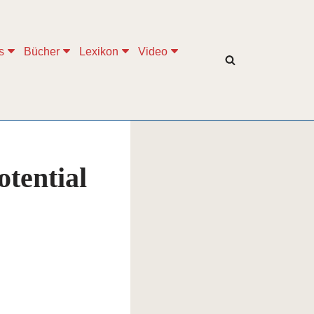
s
Bücher
Lexikon
Video
tential