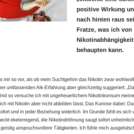
positive Wirkung un
nach hinten raus se
Fratze, was ich von
Nikotinabhängigkeit
behaupten kann.
mir so vor, als ob mein Suchtgehirn das Nikotin zwar wohlwol
ner umfassenden Alk-Erfahrung aber gleichzeitig suggeriert: „D
 Und so versuche ich mit ungeheuerlichem Nikotinkonsum mein
ich mit Nikotin aber nicht abbilden lässt. Das Kuriose dabei: D
fort und in jeder Beziehung widerlich. Im Grunde fühlt es sich v
ckt ekelerregend, die Nikotindröhnung saugt sofort unheimlich
r geistig anspruchsvollere Tätigkeiten. Ich fühle mich ausgelutsch