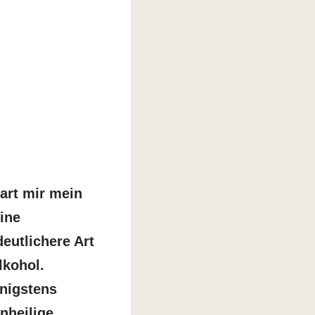
art mir mein
ine
eutlichere Art
lkohol.
enigstens
nheilige