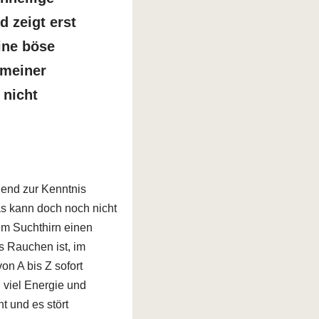
d zeigt erst
ine böse
 meiner
 nicht
lend zur Kenntnis
as kann doch noch nicht
em Suchthirn einen
as Rauchen ist, im
on A bis Z sofort
 viel Energie und
t und es stört