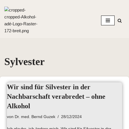
Zum
Inhalt
springen
Sylvester
Wir sind für Silvester in der
Nachbarschaft verabredet – ohne
Alkohol
von
Dr. med. Bernd Guzek
28/12/2024
Ich glaube, ich ändere mich. Wir sind für Silvester in der