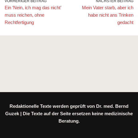
VORHERIGER BEITRAG
NÄCHSTER BEITRAG
Ein ‘Nein, ich mag das nicht’
Mein Vater starb, aber ich
muss reichen, ohne
habe nicht ans Trinken
Rechtfertigung
gedacht
Redaktionelle Texte werden geprüft von Dr. med. Bernd
Guzek | Die Texte auf der Seite ersetzen keine medizinische
Beratung.