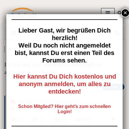
Zum
Inhalt
springen
Lieber Gast, wir begrüßen Dich
herzlich!
Weil Du noch nicht angemeldet
Mitglieder stellen ...
bist, kannst Du erst einen Teil des
Forums sehen.
Ich bin neu hier und entschlossen endlich
aufzuhören zu trinken!
Hier kannst Du Dich kostenlos und
anonym anmelden, um alles zu
Seite 1 / 3
Nächste
entdecken!
MITGLIEDER STELLEN SICH VOR
Schon Mitglied? Hier geht’s zum schnellen
Letzter Beitrag
von
lilliefeh
Vor 3 Jahren
Login!
21
10
27
807
Beiträge
Mitglieder
Reactions
Ansichten